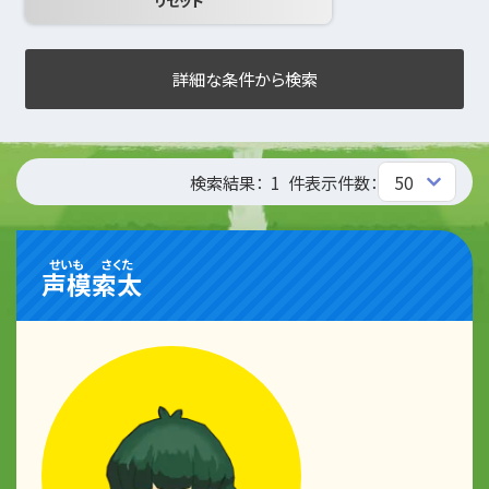
詳細な条件から検索
検索結果：
1
件
表示件数：
せいも
さくた
声模
索太