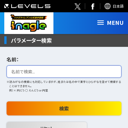
日本語
MENU
パラメーター検索
名前：
※読みがなの検索にも対応していますが、姓または名の中で漢字とひらがなを混ぜて検索する
ことはできません。
例）× 円どう ○ えんどう or 円堂
検索