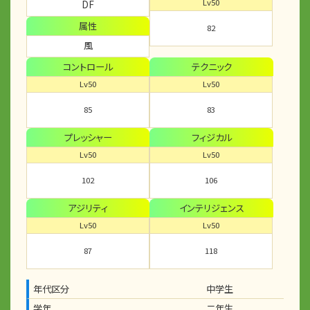
Lv50
DF
属性
82
風
コントロール
テクニック
Lv50
Lv50
85
83
プレッシャー
フィジカル
Lv50
Lv50
102
106
アジリティ
インテリジェンス
Lv50
Lv50
87
118
年代区分
中学生
学年
二年生