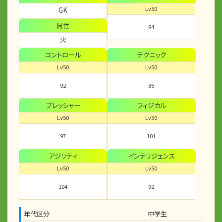
Lv50
GK
属性
84
火
コントロール
テクニック
Lv50
Lv50
92
86
プレッシャー
フィジカル
Lv50
Lv50
97
101
アジリティ
インテリジェンス
Lv50
Lv50
104
92
年代区分
中学生