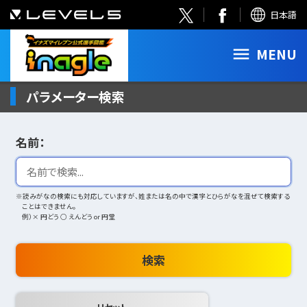
日本語
MENU
パラメーター検索
名前：
※読みがなの検索にも対応していますが、姓または名の中で漢字とひらがなを混ぜて検索する
ことはできません。
例）× 円どう ○ えんどう or 円堂
検索