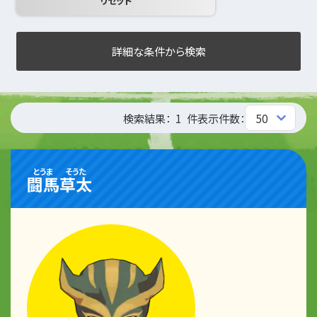
詳細な条件から検索
検索結果：
1
件
表示件数：
とうま
そうた
闘馬
草太