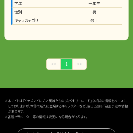
学年
一年生
性別
男
キャラカテゴリ
選手
<<
1
>>
※本サイトは『イナズマイレブン 英雄たちのヴィクトリーロード』（本作）の情報をベースに
しておりますが、本作で新たに登場するキャラクターなど、後日、公開／追加予定の情報
があります。
※各種パラメーター等の情報は変更になる場合があります。