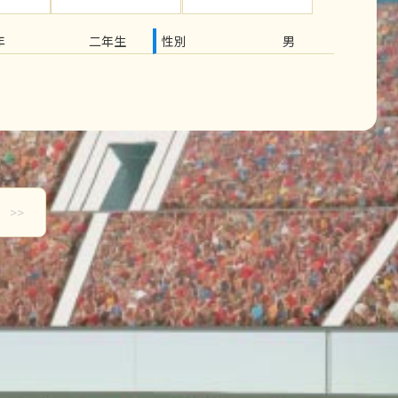
年
二年生
性別
男
>>