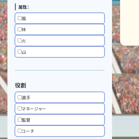
属性：
風
林
火
山
役割
選手
マネージャー
監督
コーチ