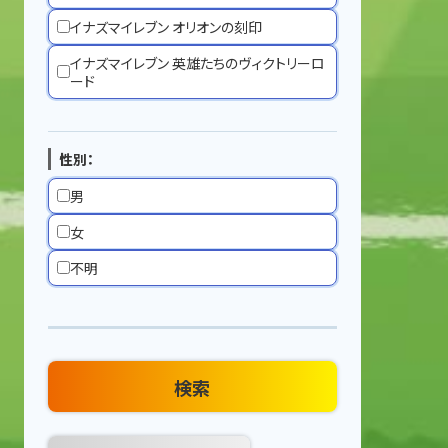
イナズマイレブン オリオンの刻印
イナズマイレブン 英雄たちのヴィクトリーロ
ード
性別：
男
女
不明
検索