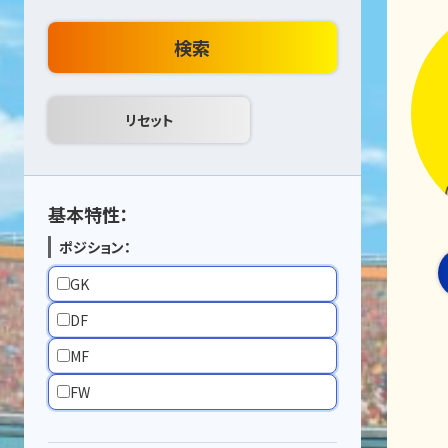
検索
基本特性：
ポジション：
GK
DF
MF
FW