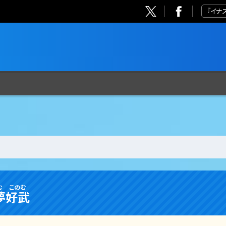
『イナ
む
このむ
夢
好武