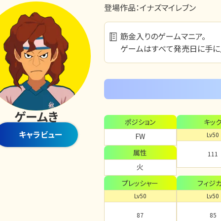
登場作品：
イナズマイレブン
筋金入りのゲームマニア。
ゲームはすべて発売日に手に
ゲームき
ポジション
キッ
キャラビュー
Lv50
FW
属性
111
火
プレッシャー
フィジ
Lv50
Lv50
87
85