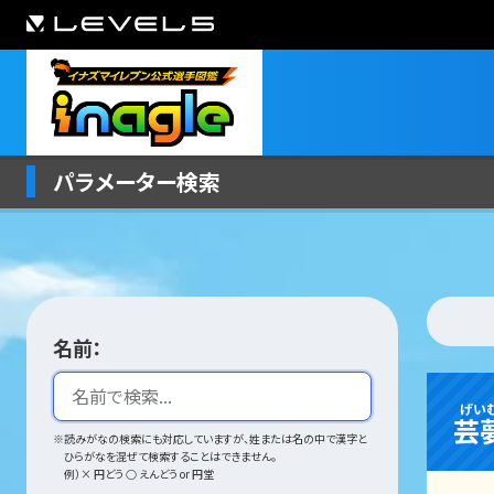
パラメーター検索
名前：
げい
芸
※読みがなの検索にも対応していますが、姓または名の中で漢字と
ひらがなを混ぜて検索することはできません。
例）× 円どう ○ えんどう or 円堂