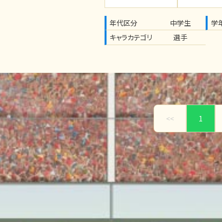
年代区分
中学生
学
キャラカテゴリ
選手
<<
1