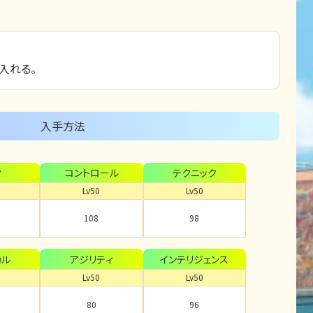
入れる。
入手方法
ク
コントロール
テクニック
Lv50
Lv50
108
98
カル
アジリティ
インテリジェンス
Lv50
Lv50
80
96