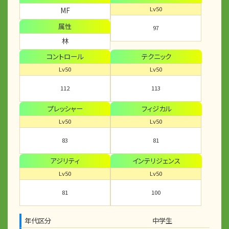
Lv50
MF
属性
97
林
コントロール
テクニック
Lv50
Lv50
112
113
プレッシャー
フィジカル
Lv50
Lv50
83
81
アジリティ
インテリジェンス
Lv50
Lv50
81
100
年代区分
中学生