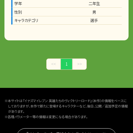
学年
二年生
性別
男
キャラカテゴリ
選手
<<
1
>>
※本サイトは『イナズマイレブン 英雄たちのヴィクトリーロード』（本作）の情報をベースに
しておりますが、本作で新たに登場するキャラクターなど、後日、公開／追加予定の情報
があります。
※各種パラメーター等の情報は変更になる場合があります。