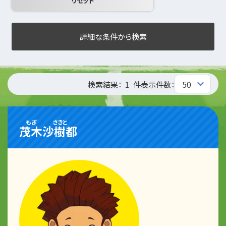
詳細な条件から検索
検索結果：
1
件
表示件数：
もぎ
さきと
茂木
沙樹都