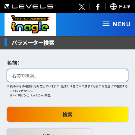
日本語
MENU
パラメーター検索
名前：
※読みがなの検索にも対応していますが、姓または名の中で漢字とひらがなを混ぜて検索する
ことはできません。
例）× 円どう ○ えんどう or 円堂
検索