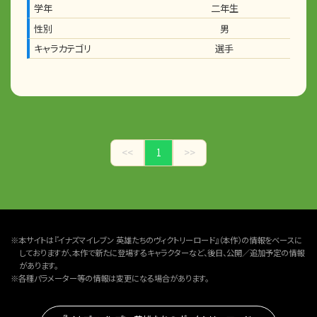
学年
二年生
性別
男
キャラカテゴリ
選手
<<
1
>>
※本サイトは『イナズマイレブン 英雄たちのヴィクトリーロード』（本作）の情報をベースに
しておりますが、本作で新たに登場するキャラクターなど、後日、公開／追加予定の情報
があります。
※各種パラメーター等の情報は変更になる場合があります。