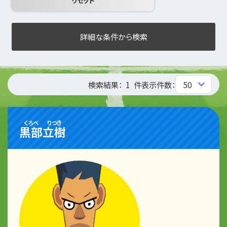
詳細な条件から検索
検索結果：
1
件
表示件数：
くろべ
りつき
黒部
立樹