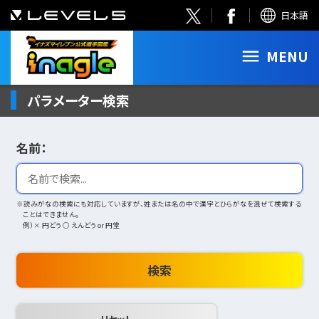
日本語
MENU
パラメーター検索
名前：
※読みがなの検索にも対応していますが、姓または名の中で漢字とひらがなを混ぜて検索する
ことはできません。
例）× 円どう ○ えんどう or 円堂
検索