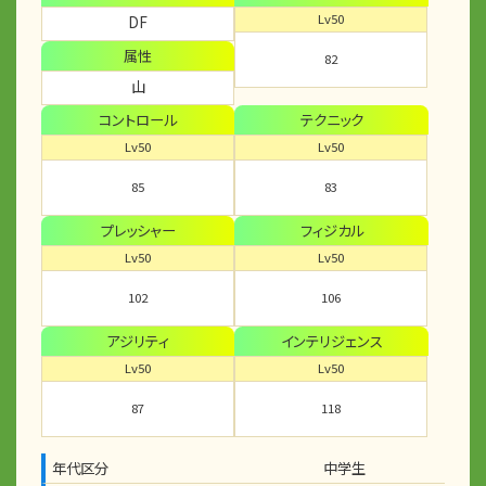
Lv50
DF
属性
82
山
コントロール
テクニック
Lv50
Lv50
85
83
プレッシャー
フィジカル
Lv50
Lv50
102
106
アジリティ
インテリジェンス
Lv50
Lv50
87
118
年代区分
中学生