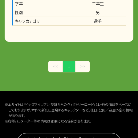
学年
二年生
性別
男
キャラカテゴリ
選手
<<
1
>>
※本サイトは『イナズマイレブン 英雄たちのヴィクトリーロード』（本作）の情報をベースに
しておりますが、本作で新たに登場するキャラクターなど、後日、公開／追加予定の情報
があります。
※各種パラメーター等の情報は変更になる場合があります。