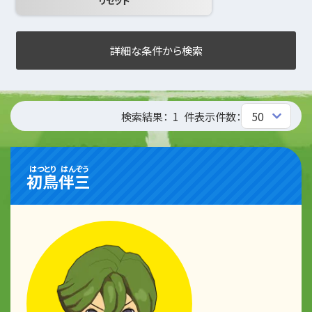
詳細な条件から検索
検索結果：
1
件
表示件数：
はつとり
はんぞう
初鳥
伴三