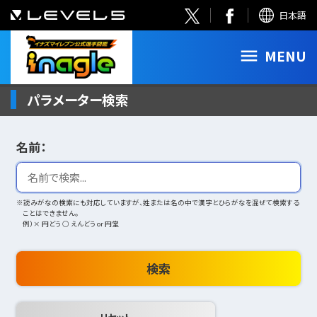
日本語
MENU
パラメーター検索
名前：
※読みがなの検索にも対応していますが、姓または名の中で漢字とひらがなを混ぜて検索する
ことはできません。
例）× 円どう ○ えんどう or 円堂
検索