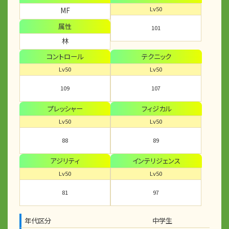
Lv50
MF
属性
101
林
コントロール
テクニック
Lv50
Lv50
109
107
プレッシャー
フィジカル
Lv50
Lv50
88
89
アジリティ
インテリジェンス
Lv50
Lv50
81
97
年代区分
中学生