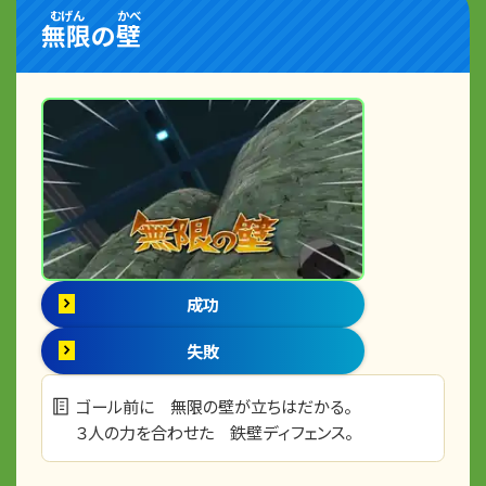
むげん
かべ
無限
の
壁
成功
失敗
ゴール前に 無限の壁が立ちはだかる。
３人の力を合わせた 鉄壁ディフェンス。