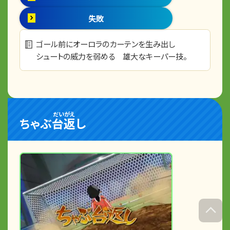
失敗
ゴール前にオーロラのカーテンを生み出し
シュートの威力を弱める 雄大なキーパー技。
だいがえ
ちゃぶ
台返
し