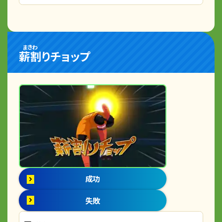
まきわ
薪割
りチョップ
成功
失敗