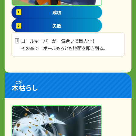
成功
失敗
ゴールキーパーが 気合いで巨人化！
その拳で ボールもろとも地面を叩き割る。
こが
木枯
らし