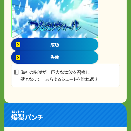
成功
失敗
海神の咆哮が 巨大な津波を召喚し
壁となって あらゆるシュートを跳ね返す。
ばくれつ
爆裂
パンチ