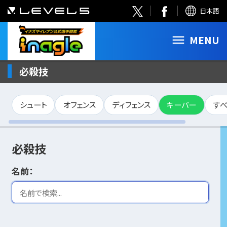
日本語
MENU
必殺技
シュート
オフェンス
ディフェンス
キーパー
す
必殺技
名前：