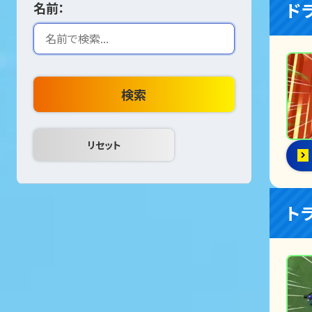
ド
名前：
検索
ト