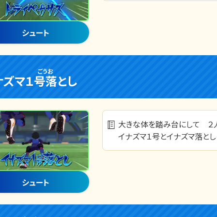
シュート
ごうお
ナズマ１
号落
とし
大きな体を踏み台にして ２
イナズマ１号とイナズマ落とし
シュート