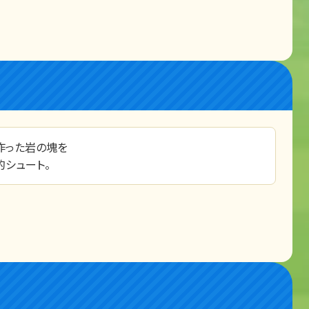
作った岩の塊を
シュート。