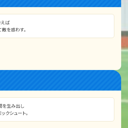
り合えば
て敵を惑わす。
間を生み出し
ックシュート。