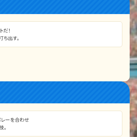
トだ！
打ち出す。
ボレーを合わせ
技。