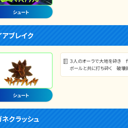
シュート
イアブレイク
３人のオーラで大地を砕き 
ボールと共に打ち砕く 破壊的
シュート
ガネクラッシュ