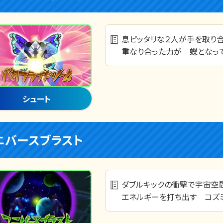
息ピッタリな２人が手を取
重なり合った力が 蝶となっ
シュート
ニバースブラスト
ダブルキックの衝撃で宇宙空
エネルギーを打ち出す コズミ