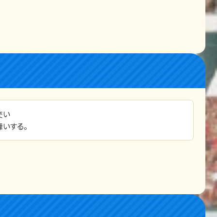
交い
いする。