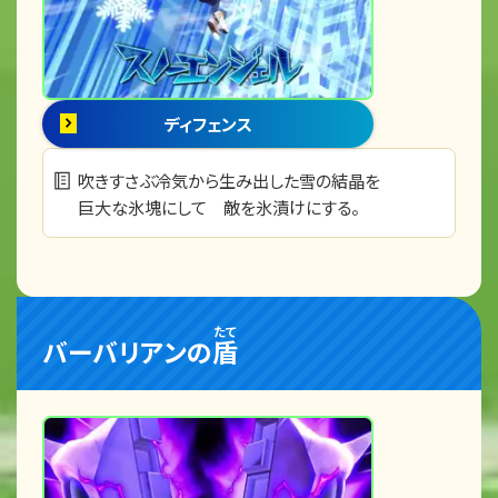
ディフェンス
吹きすさぶ冷気から生み出した雪の結晶を
巨大な氷塊にして 敵を氷漬けにする。
たて
バーバリアンの
盾