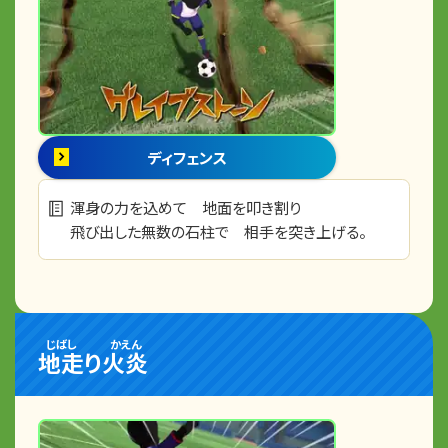
ディフェンス
渾身の力を込めて 地面を叩き割り
飛び出した無数の石柱で 相手を突き上げる。
じばし
かえん
地走
り
火炎