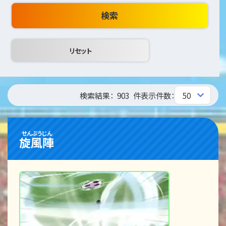
検索
検索結果：
903
件
表示件数：
せんぷうじん
旋風陣