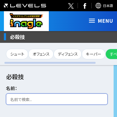
日本語
MENU
必殺技
シュート
オフェンス
ディフェンス
キーパー
す
必殺技
名前：