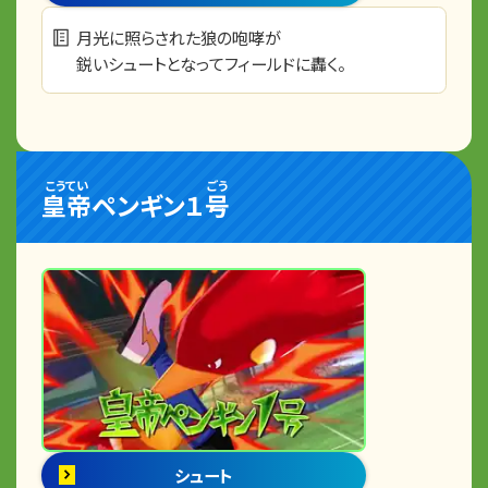
月光に照らされた狼の咆哮が
鋭いシュートとなってフィールドに轟く。
こうてい
ごう
皇帝
ペンギン１
号
シュート