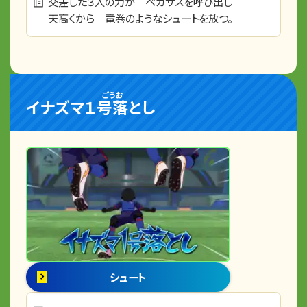
交差した３人の力が ペガサスを呼び出し
天高くから 竜巻のようなシュートを放つ。
ごうお
イナズマ１
号落
とし
シュート