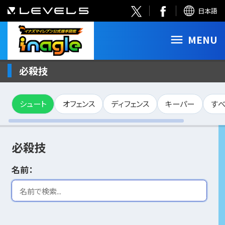
日本語
MENU
必殺技
シュート
オフェンス
ディフェンス
キーパー
す
必殺技
名前：