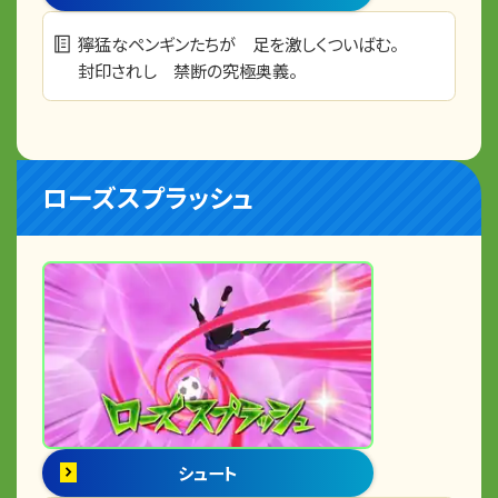
獰猛なペンギンたちが 足を激しくついばむ。
封印されし 禁断の究極奥義。
ローズスプラッシュ
シュート