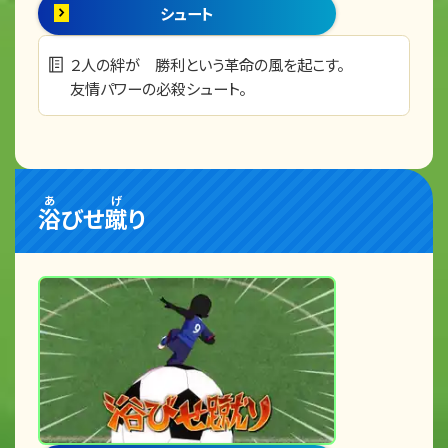
シュート
２人の絆が 勝利という革命の風を起こす。
友情パワーの必殺シュート。
あ
げ
浴
びせ
蹴
り