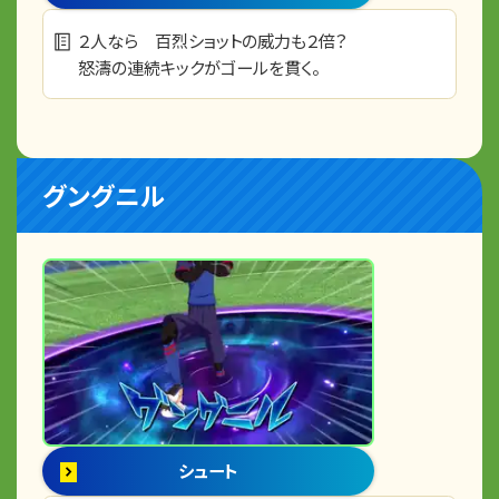
２人なら 百烈ショットの威力も２倍？
怒濤の連続キックがゴールを貫く。
グングニル
シュート