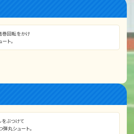
竜巻回転をかけ
ート。
ルをぶつけて
つ弾丸シュート。