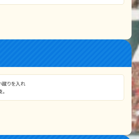
い蹴りを入れ
技。