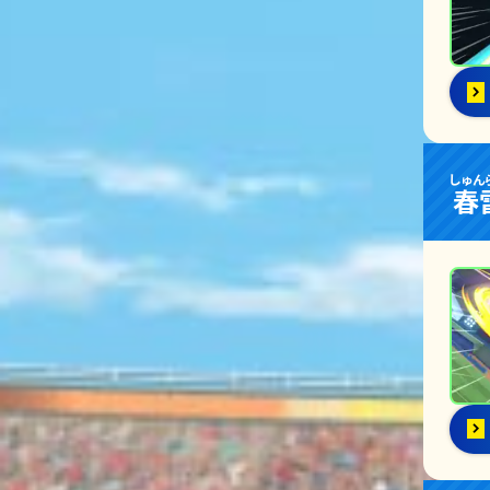
しゅん
春