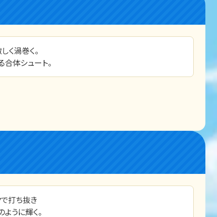
しく渦巻く。
る合体シュート。
クで打ち抜き
ように輝く。