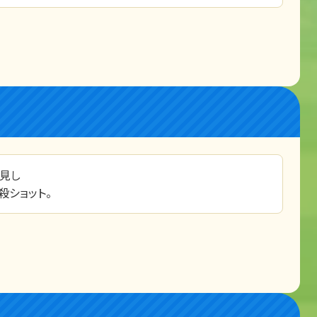
見し
ショット。