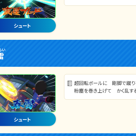
シュート
らい
雷
超回転ボールに 剛脚で蹴り
粉塵を巻き上げて かく乱す
シュート