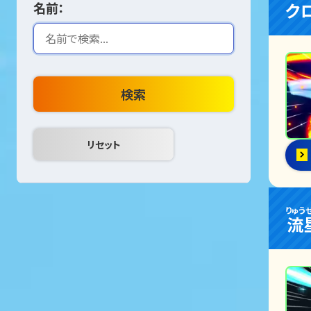
ク
名前：
検索
りゅう
流