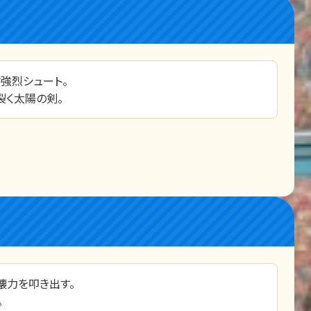
強烈シュート。
裂く太陽の剣。
壊力を叩き出す。
。