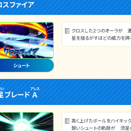
ロスファイア
クロスした２つのオーラが 激
星を揺るがすほどの威力を誇
シュート
せい
アレス
星
ブレード
Ａ
高く上げたボールをハイキッ
鋭いシュートの軌跡が 流星の