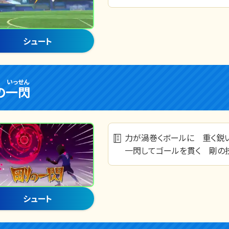
シュート
いっせん
の
一閃
力が渦巻くボールに 重く鋭
一閃してゴールを貫く 剛の
シュート