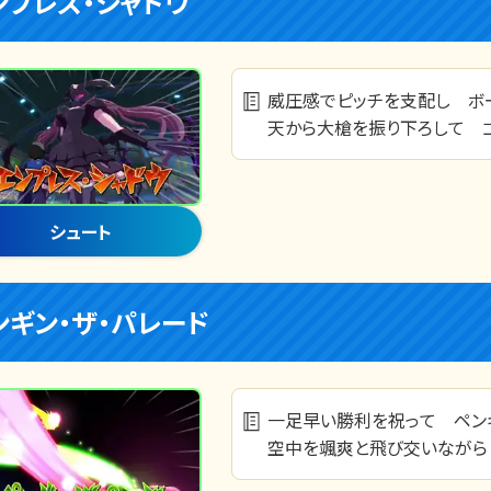
ンプレス・シャドウ
威圧感でピッチを支配し 
天から大槍を振り下ろして 
シュート
ンギン・ザ・パレード
一足早い勝利を祝って ペン
空中を颯爽と飛び交いながら