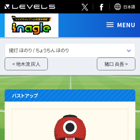
日本語
MENU
提灯 ほのり / ちょうちん ほのり
< 地木流 灰人
猪口 兵吾 >
バストアップ