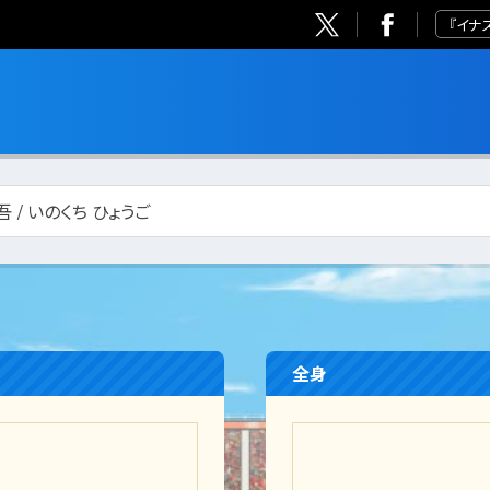
『イナ
吾 / いのくち ひょうご
全身