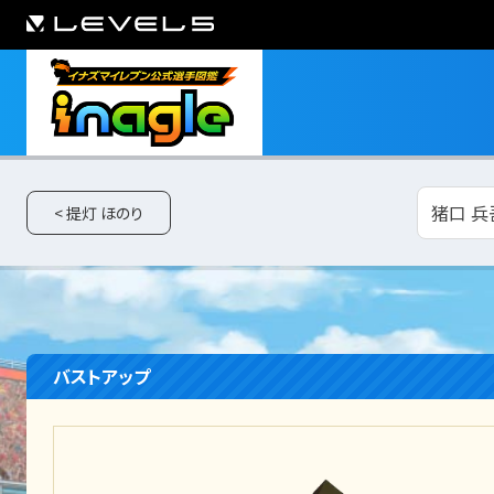
猪口 兵
< 提灯 ほのり
バストアップ