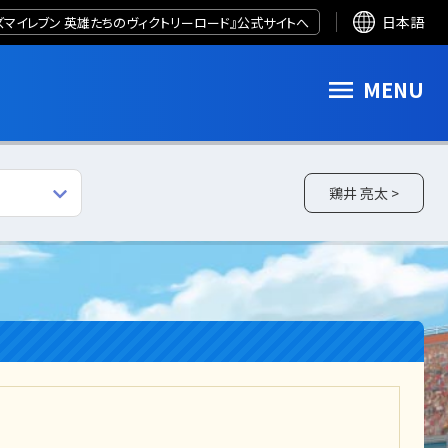
ズマイレブン 英雄たちのヴィクトリーロード』公式サイトへ
日本語
MENU
鶏井 亮太 >