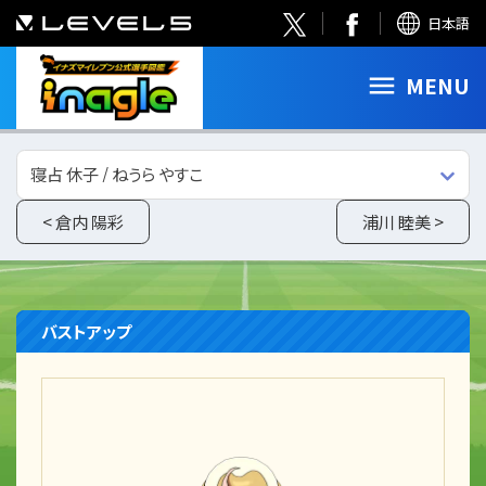
日本語
MENU
寝占 休子 / ねうら やすこ
< 倉内 陽彩
浦川 睦美 >
バストアップ