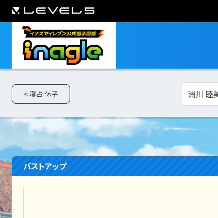
浦川 睦美
< 寝占 休子
バストアップ