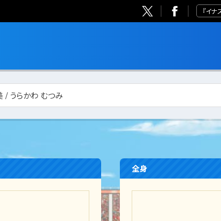
『イナ
 / うらかわ むつみ
全身