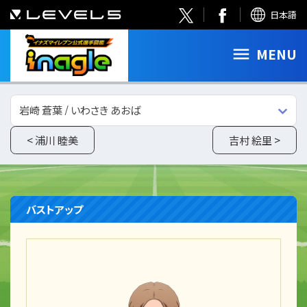
日本語
MENU
岩崎 蒼葉 / いわさき あおば
< 浦川 睦美
吉村 絵里 >
バストアップ