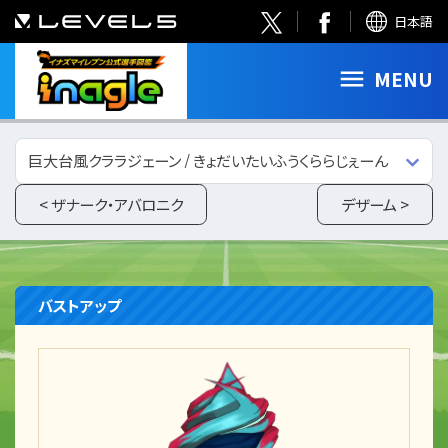
日本語
MENU
巨大台風クララジェーン / きょだいたいふうくららじぇーん
< ザナーク・アバロニク
デザーム >
バストアップ