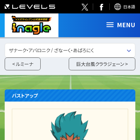
日本語
MENU
ザナーク・アバロニク / ざなーく・あばろにく
< ルミーナ
巨大台風クララジェーン >
バストアップ