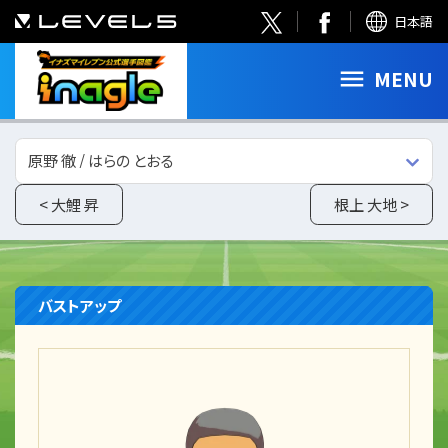
日本語
MENU
原野 徹 / はらの とおる
< 大鯉 昇
根上 大地 >
バストアップ