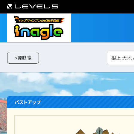
根上 大地 
< 原野 徹
バストアップ