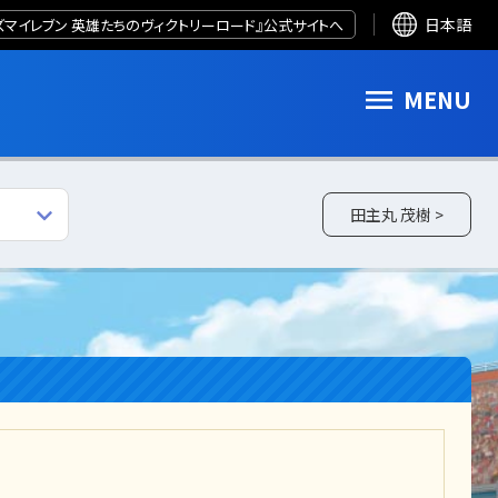
ズマイレブン 英雄たちのヴィクトリーロード』公式サイトへ
日本語
MENU
田主丸 茂樹 >