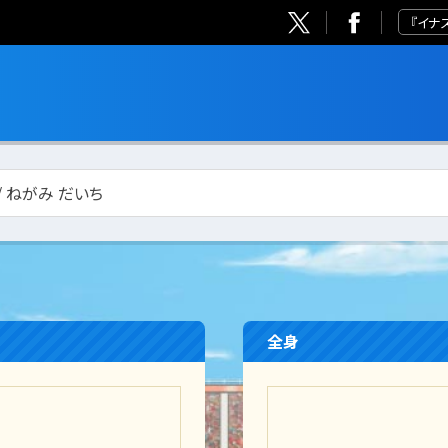
『イナ
/ ねがみ だいち
全身