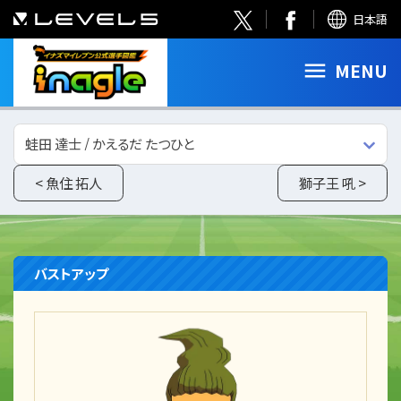
日本語
MENU
蛙田 達士 / かえるだ たつひと
< 魚住 拓人
獅子王 吼 >
バストアップ