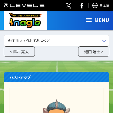
日本語
MENU
魚住 拓人 / うおずみ たくと
< 鶏井 亮太
蛙田 達士 >
バストアップ