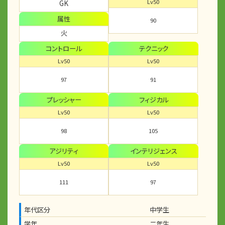
Lv50
GK
属性
90
火
コントロール
テクニック
Lv50
Lv50
97
91
プレッシャー
フィジカル
Lv50
Lv50
98
105
アジリティ
インテリジェンス
Lv50
Lv50
111
97
年代区分
中学生
学年
二年生