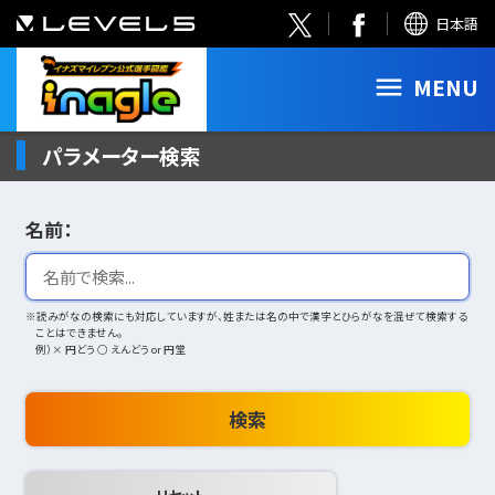
日本語
MENU
パラメーター検索
名前：
※読みがなの検索にも対応していますが、姓または名の中で漢字とひらがなを混ぜて検索する
ことはできません。
例）× 円どう ○ えんどう or 円堂
検索