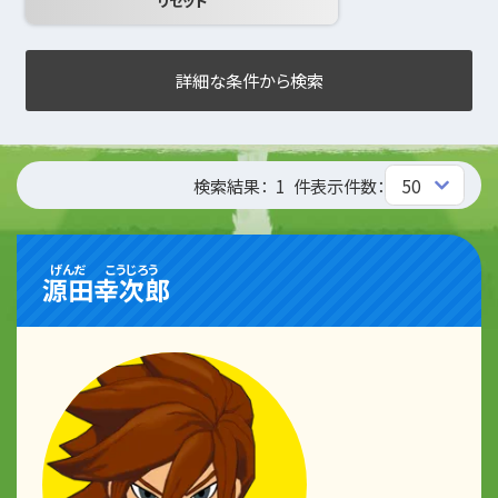
詳細な条件から検索
検索結果：
1
件
表示件数：
げんだ
こうじろう
源田
幸次郎