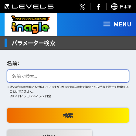
日本語
MENU
パラメーター検索
名前：
※読みがなの検索にも対応していますが、姓または名の中で漢字とひらがなを混ぜて検索する
ことはできません。
例）× 円どう ○ えんどう or 円堂
検索