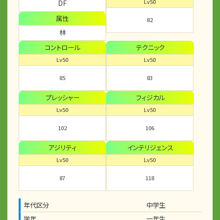
Lv50
DF
属性
82
林
コントロール
テクニック
Lv50
Lv50
85
83
プレッシャー
フィジカル
Lv50
Lv50
102
106
アジリティ
インテリジェンス
Lv50
Lv50
87
118
年代区分
中学生
学年
一年生