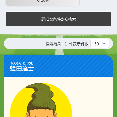
詳細な条件から検索
検索結果：
1
件
表示件数：
かえるだ
たつひと
蛙田
達士