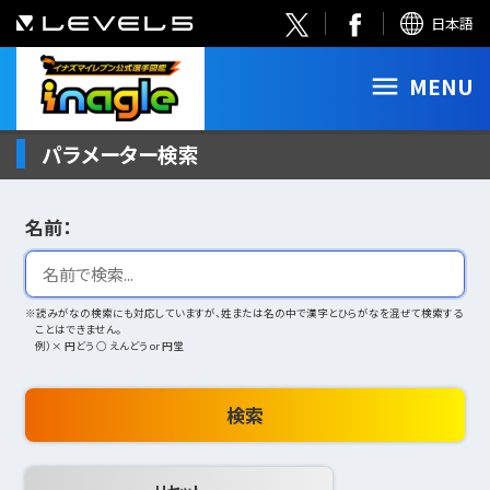
日本語
MENU
パラメーター検索
名前：
※読みがなの検索にも対応していますが、姓または名の中で漢字とひらがなを混ぜて検索する
ことはできません。
例）× 円どう ○ えんどう or 円堂
検索