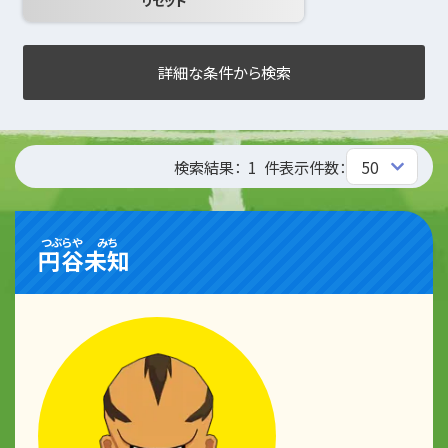
詳細な条件から検索
検索結果：
1
件
表示件数：
つぶらや
みち
円谷
未知