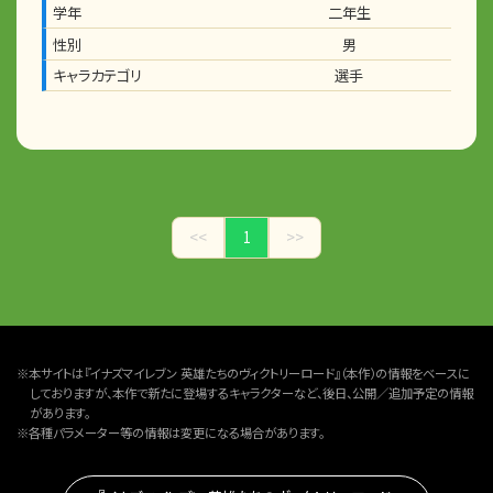
学年
二年生
性別
男
キャラカテゴリ
選手
<<
1
>>
※本サイトは『イナズマイレブン 英雄たちのヴィクトリーロード』（本作）の情報をベースに
しておりますが、本作で新たに登場するキャラクターなど、後日、公開／追加予定の情報
があります。
※各種パラメーター等の情報は変更になる場合があります。