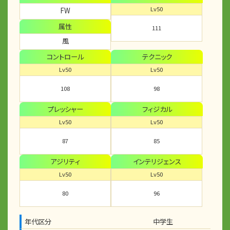
Lv50
FW
属性
111
風
コントロール
テクニック
Lv50
Lv50
108
98
プレッシャー
フィジカル
Lv50
Lv50
87
85
アジリティ
インテリジェンス
Lv50
Lv50
80
96
年代区分
中学生