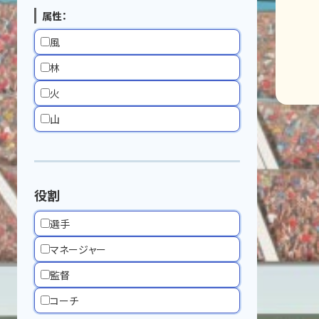
属性：
風
林
火
山
役割
選手
マネージャー
監督
コーチ