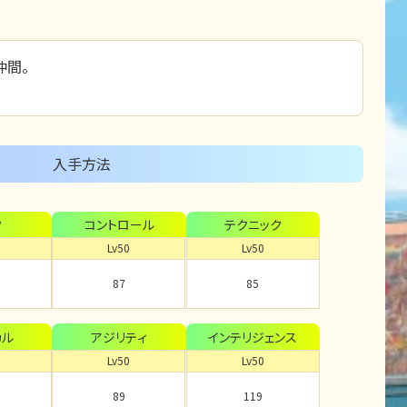
仲間。
入手方法
ク
コントロール
テクニック
Lv50
Lv50
87
85
カル
アジリティ
インテリジェンス
Lv50
Lv50
89
119