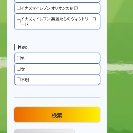
イナズマイレブン オリオンの刻印
イナズマイレブン 英雄たちのヴィクトリーロ
ード
性別：
男
女
不明
検索