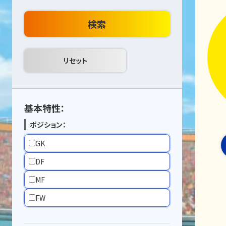
検索
基本特性：
ポジション：
GK
DF
MF
FW