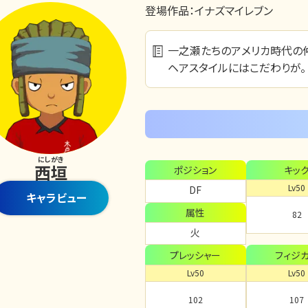
登場作品：
イナズマイレブン
一之瀬たちのアメリカ時代の
ヘアスタイルにはこだわりが。
にしがき
西垣
ポジション
キッ
Lv50
DF
キャラビュー
属性
82
火
プレッシャー
フィジ
Lv50
Lv50
102
107