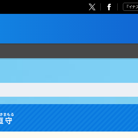
『イナ
き
まもる
垣
守