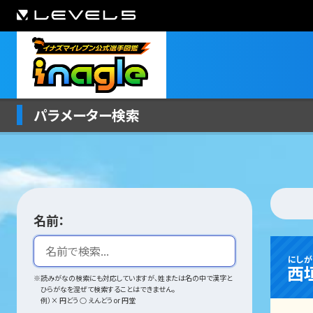
パラメーター検索
名前：
にしが
西
※読みがなの検索にも対応していますが、姓または名の中で漢字と
ひらがなを混ぜて検索することはできません。
例）× 円どう ○ えんどう or 円堂