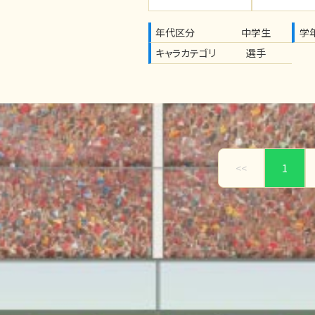
年代区分
中学生
学
キャラカテゴリ
選手
<<
1