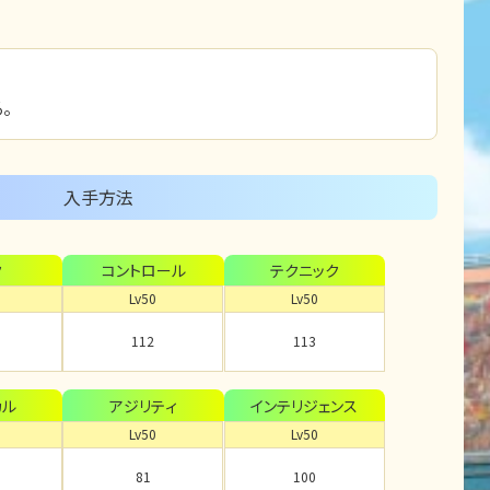
。
入手方法
ク
コントロール
テクニック
Lv50
Lv50
112
113
カル
アジリティ
インテリジェンス
Lv50
Lv50
81
100