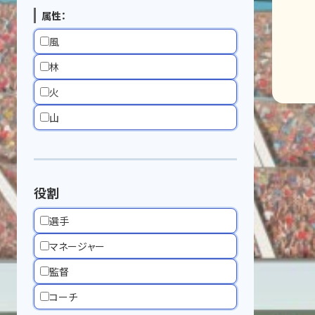
属性：
風
林
火
山
役割
選手
マネージャー
監督
コーチ