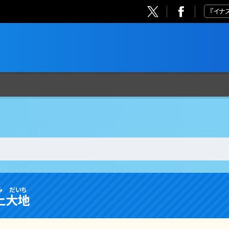
『イナ
み
だいち
上
大地