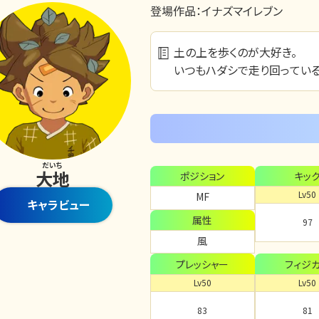
登場作品：
イナズマイレブン
土の上を歩くのが大好き。
いつもハダシで走り回っている
だいち
大地
ポジション
キッ
Lv50
MF
キャラビュー
属性
97
風
プレッシャー
フィジ
Lv50
Lv50
83
81