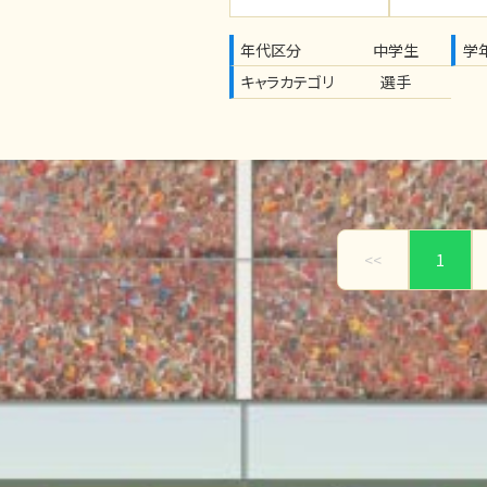
年代区分
中学生
学
キャラカテゴリ
選手
<<
1