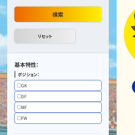
検索
基本特性：
ポジション：
GK
DF
MF
FW