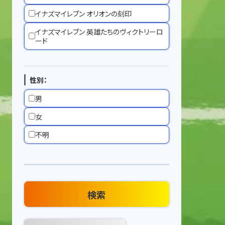
イナズマイレブン オリオンの刻印
イナズマイレブン 英雄たちのヴィクトリーロ
ード
性別：
男
女
不明
検索