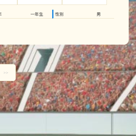
年
一年生
性別
男
>>