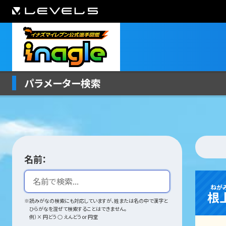
パラメーター検索
名前：
ねが
根
※読みがなの検索にも対応していますが、姓または名の中で漢字と
ひらがなを混ぜて検索することはできません。
例）× 円どう ○ えんどう or 円堂