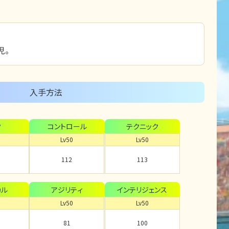
児。
入手方法
ク
コントロール
テクニック
Lv50
Lv50
112
113
カル
アジリティ
インテリジェンス
Lv50
Lv50
81
100