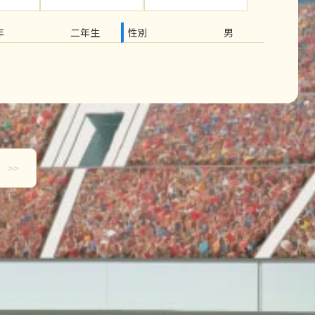
年
二年生
性別
男
>>