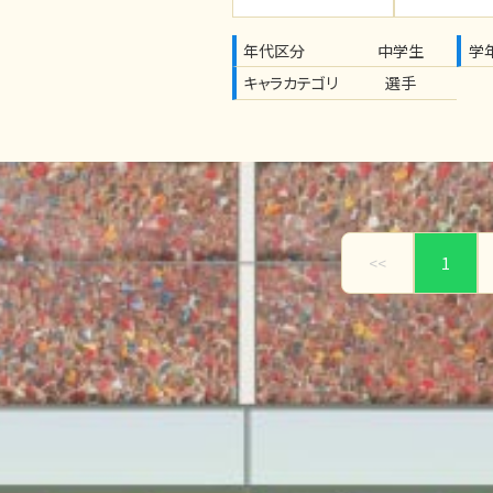
年代区分
中学生
学
キャラカテゴリ
選手
<<
1