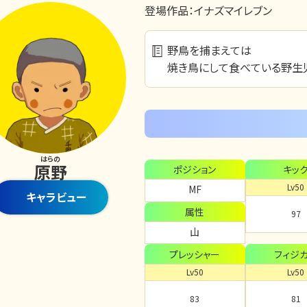
登場作品：
イナズマイレブン
野鳥を捕まえては
焼き鳥にして食べている野生
はらの
原野
ポジション
キッ
Lv50
MF
キャラビュー
属性
97
山
プレッシャー
フィジ
Lv50
Lv50
83
81