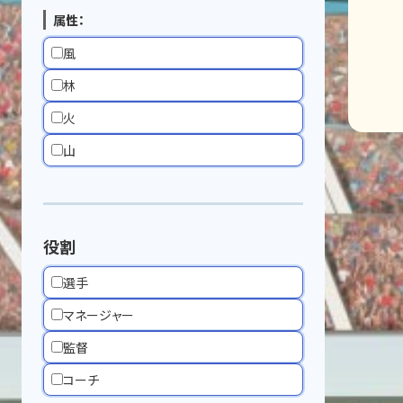
属性：
風
林
火
山
役割
選手
マネージャー
監督
コーチ