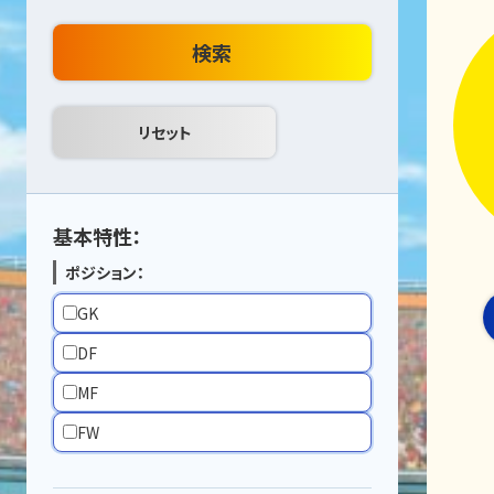
検索
基本特性：
ポジション：
GK
DF
MF
FW