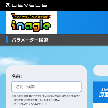
パラメーター検索
名前：
はら
原
※読みがなの検索にも対応していますが、姓または名の中で漢字と
ひらがなを混ぜて検索することはできません。
例）× 円どう ○ えんどう or 円堂