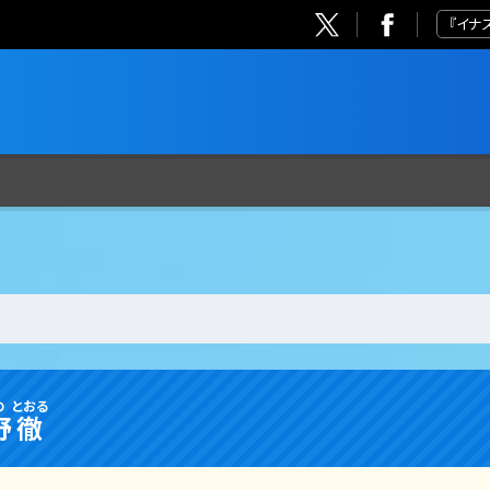
『イナ
の
とおる
野
徹