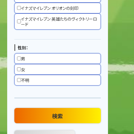
イナズマイレブン オリオンの刻印
イナズマイレブン 英雄たちのヴィクトリーロ
ード
性別：
男
女
不明
検索