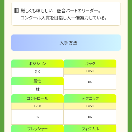
厳しくも頼もしい 低音パートのリーダー。
コンクール入賞を目指し人一倍努力している。
入手方法
ポジション
キック
Lv50
GK
属性
84
林
コントロール
テクニック
Lv50
Lv50
92
86
プレッシャー
フィジカル