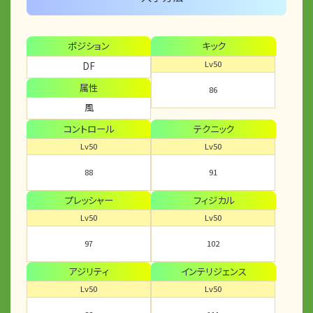
ポジション
キック
Lv50
DF
属性
86
風
コントロール
テクニック
Lv50
Lv50
88
91
プレッシャー
フィジカル
Lv50
Lv50
97
102
アジリティ
インテリジェンス
Lv50
Lv50