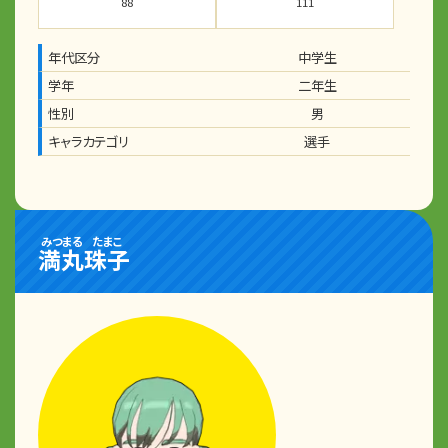
88
111
年代区分
中学生
学年
二年生
性別
男
キャラカテゴリ
選手
みつまる
たまこ
満丸
珠子