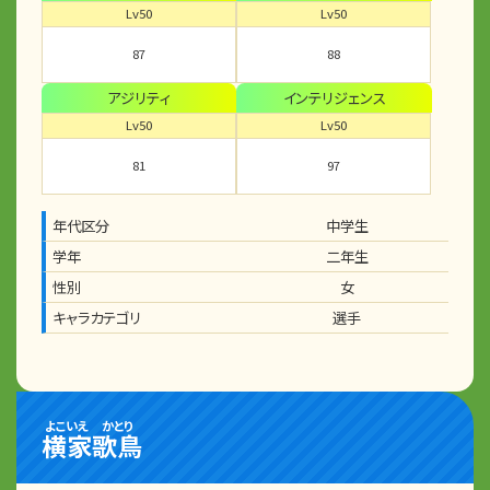
Lv50
Lv50
87
88
アジリティ
インテリジェンス
Lv50
Lv50
81
97
年代区分
中学生
学年
二年生
性別
女
キャラカテゴリ
選手
よこいえ
かとり
横家
歌鳥