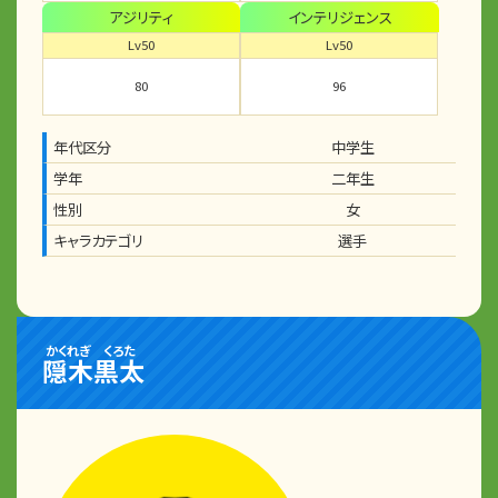
アジリティ
インテリジェンス
Lv50
Lv50
80
96
年代区分
中学生
学年
二年生
性別
女
キャラカテゴリ
選手
かくれぎ
くろた
隠木
黒太