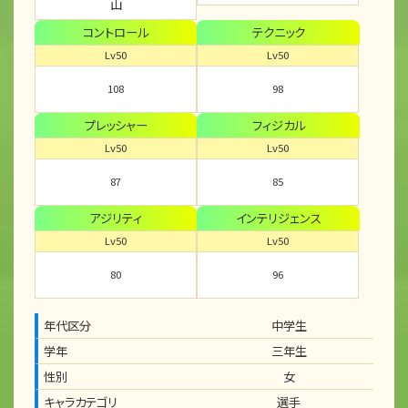
山
コントロール
テクニック
Lv50
Lv50
108
98
プレッシャー
フィジカル
Lv50
Lv50
87
85
アジリティ
インテリジェンス
Lv50
Lv50
80
96
年代区分
中学生
学年
三年生
性別
女
キャラカテゴリ
選手