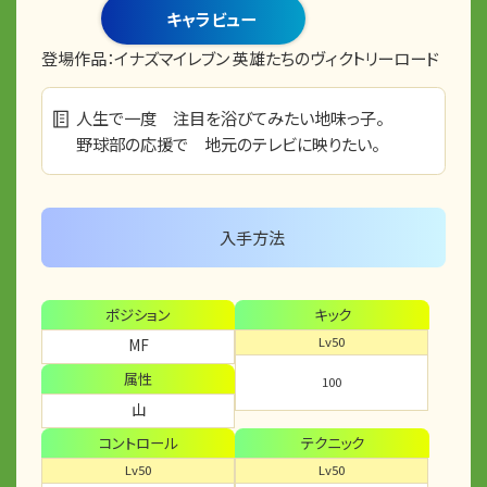
キャラビュー
登場作品：
イナズマイレブン 英雄たちのヴィクトリーロード
人生で一度 注目を浴びてみたい地味っ子。
野球部の応援で 地元のテレビに映りたい。
入手方法
ポジション
キック
Lv50
MF
属性
100
山
コントロール
テクニック
Lv50
Lv50