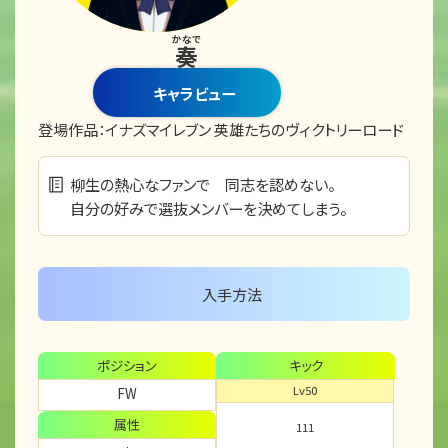
かなで
奏
キャラビュー
登場作品：
イナズマイレブン 英雄たちのヴィクトリーロード
柳生の熱心なファンで 同志を認めない。
自分の好みで選抜メンバーを決めてしまう。
入手方法
ポジション
キック
Lv50
FW
属性
111