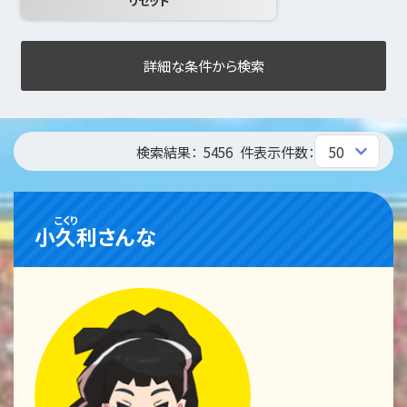
詳細な条件から検索
検索結果：
5456
件
表示件数：
こくり
小久利
さんな