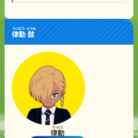
りつどう
つづみ
律動
鼓
りつどう
律動