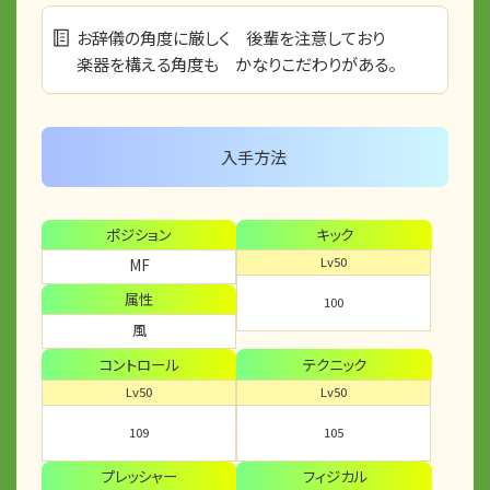
お辞儀の角度に厳しく 後輩を注意しており
楽器を構える角度も かなりこだわりがある。
入手方法
ポジション
キック
Lv50
MF
属性
100
風
コントロール
テクニック
Lv50
Lv50
109
105
プレッシャー
フィジカル