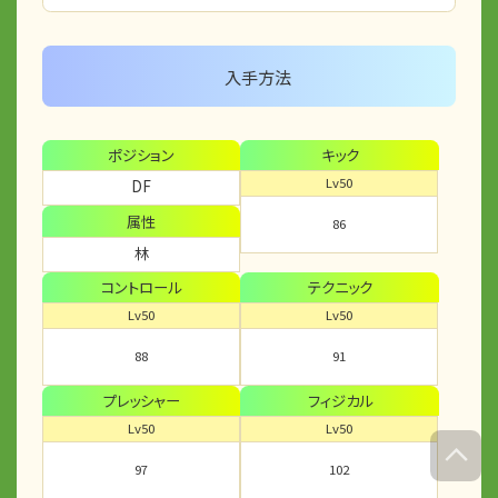
入手方法
ポジション
キック
Lv50
DF
属性
86
林
コントロール
テクニック
Lv50
Lv50
88
91
プレッシャー
フィジカル
Lv50
Lv50
97
102