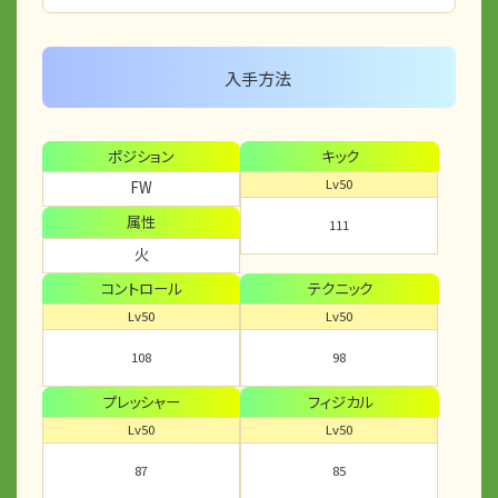
入手方法
ポジション
キック
Lv50
FW
属性
111
火
コントロール
テクニック
Lv50
Lv50
108
98
プレッシャー
フィジカル
Lv50
Lv50
87
85