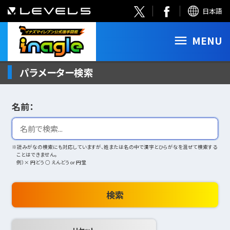
日本語
MENU
パラメーター検索
名前：
※読みがなの検索にも対応していますが、姓または名の中で漢字とひらがなを混ぜて検索する
ことはできません。
例）× 円どう ○ えんどう or 円堂
検索