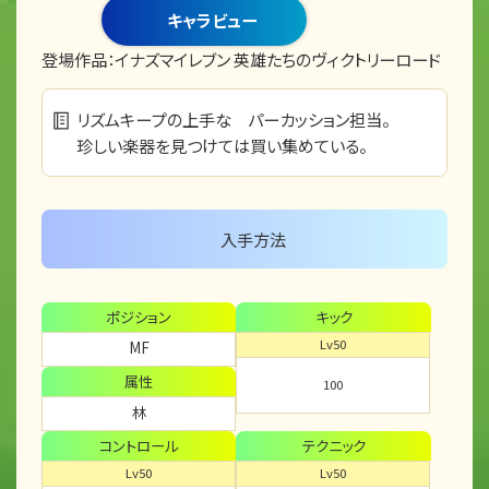
キャラビュー
登場作品：
イナズマイレブン 英雄たちのヴィクトリーロード
リズムキープの上手な パーカッション担当。
珍しい楽器を見つけては買い集めている。
入手方法
ポジション
キック
Lv50
MF
属性
100
林
コントロール
テクニック
Lv50
Lv50