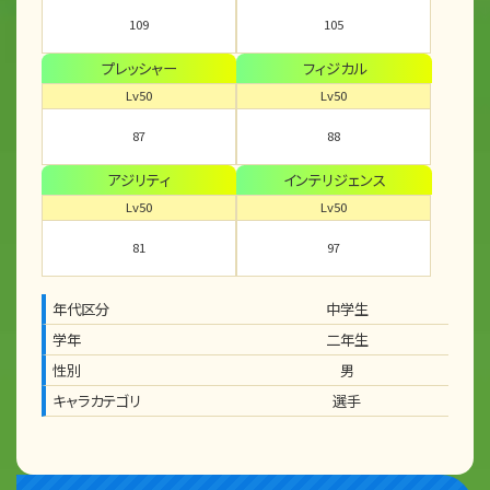
109
105
プレッシャー
フィジカル
Lv50
Lv50
87
88
アジリティ
インテリジェンス
Lv50
Lv50
81
97
年代区分
中学生
学年
二年生
性別
男
キャラカテゴリ
選手