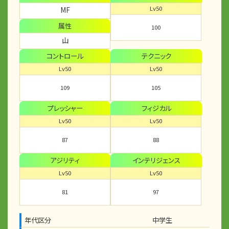
Lv50
MF
属性
100
山
コントロール
テクニック
Lv50
Lv50
109
105
プレッシャー
フィジカル
Lv50
Lv50
87
88
アジリティ
インテリジェンス
Lv50
Lv50
81
97
年代区分
中学生