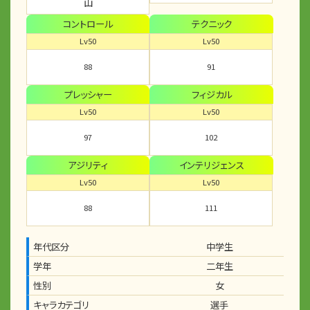
山
コントロール
テクニック
Lv50
Lv50
88
91
プレッシャー
フィジカル
Lv50
Lv50
97
102
アジリティ
インテリジェンス
Lv50
Lv50
88
111
年代区分
中学生
学年
二年生
性別
女
キャラカテゴリ
選手