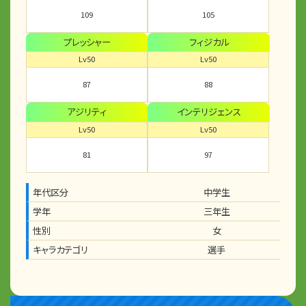
109
105
プレッシャー
フィジカル
Lv50
Lv50
87
88
アジリティ
インテリジェンス
Lv50
Lv50
81
97
年代区分
中学生
学年
三年生
性別
女
キャラカテゴリ
選手