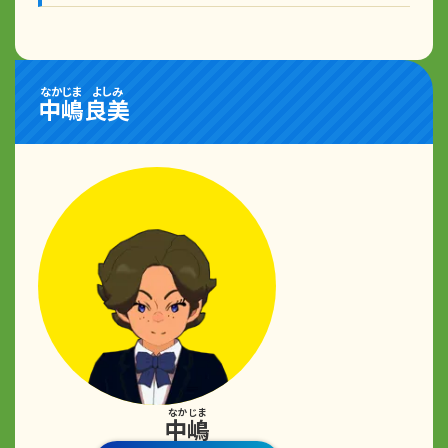
なかじま
よしみ
中嶋
良美
なかじま
中嶋