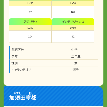
Lv50
Lv50
97
101
アジリティ
インテリジェンス
Lv50
Lv50
104
92
年代区分
中学生
学年
三年生
性別
女
キャラカテゴリ
選手
かすた
ねと
加須田
寧都