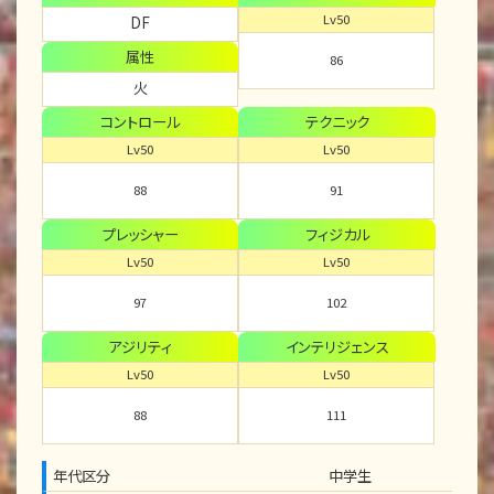
Lv50
DF
属性
86
火
コントロール
テクニック
Lv50
Lv50
88
91
プレッシャー
フィジカル
Lv50
Lv50
97
102
アジリティ
インテリジェンス
Lv50
Lv50
88
111
年代区分
中学生