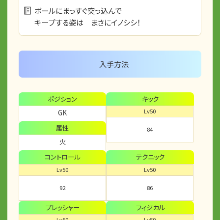
ボールにまっすぐ突っ込んで
キープする姿は まさにイノシシ！
入手方法
ポジション
キック
Lv50
GK
属性
84
火
コントロール
テクニック
Lv50
Lv50
92
86
プレッシャー
フィジカル
Lv50
Lv50