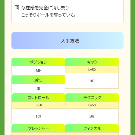
存在感を完全に消し去り
こっそりボールを奪っていく。
入手方法
ポジション
キック
Lv50
MF
属性
101
風
コントロール
テクニック
Lv50
Lv50
109
107
プレッシャー
フィジカル