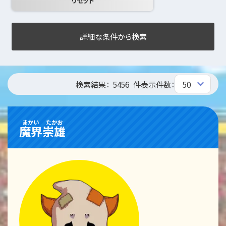
詳細な条件から検索
検索結果：
5456
件
表示件数：
まかい
たかお
魔界
崇雄