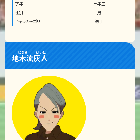
学年
三年生
性別
男
キャラカテゴリ
選手
じきる
はいと
地木流
灰人