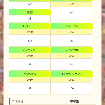
Lv50
MF
属性
97
林
コントロール
テクニック
Lv50
Lv50
112
113
プレッシャー
フィジカル
Lv50
Lv50
83
81
アジリティ
インテリジェンス
Lv50
Lv50
81
100
年代区分
中学生