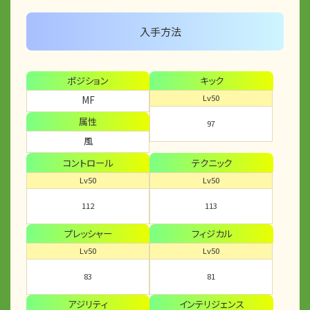
入手方法
ポジション
キック
Lv50
MF
属性
97
風
コントロール
テクニック
Lv50
Lv50
112
113
プレッシャー
フィジカル
Lv50
Lv50
83
81
アジリティ
インテリジェンス