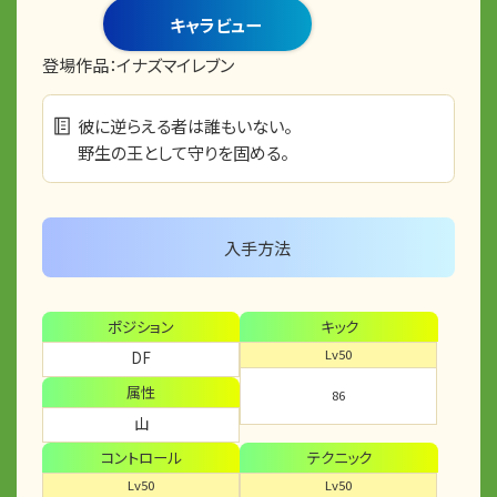
キャラビュー
登場作品：
イナズマイレブン
彼に逆らえる者は誰もいない。
野生の王として守りを固める。
入手方法
ポジション
キック
Lv50
DF
属性
86
山
コントロール
テクニック
Lv50
Lv50