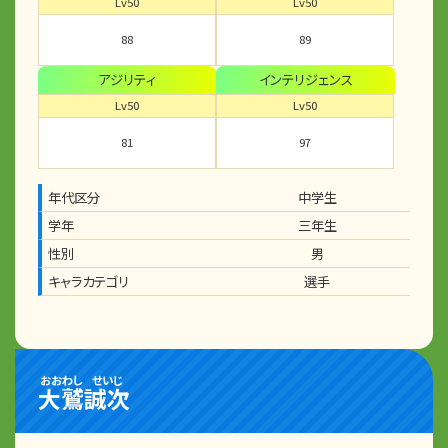
Lv50
Lv50
88
89
アジリティ
インテリジェンス
Lv50
Lv50
81
97
年代区分
中学生
学年
三年生
性別
男
キャラカテゴリ
選手
おおわし
せいじ
大鷲
誠次