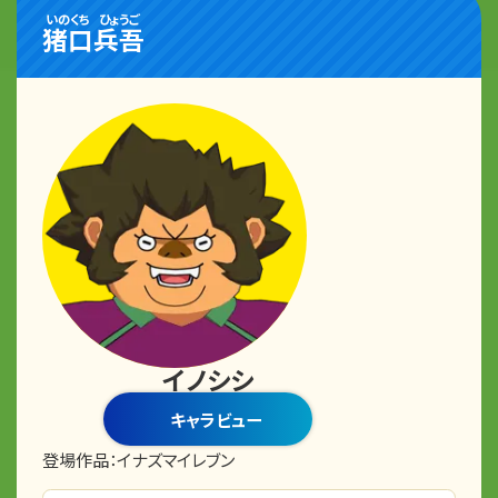
いのくち
ひょうご
猪口
兵吾
イノシシ
キャラビュー
登場作品：
イナズマイレブン