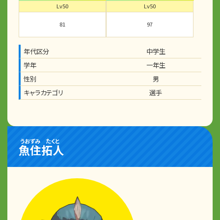
Lv50
Lv50
81
97
年代区分
中学生
学年
一年生
性別
男
キャラカテゴリ
選手
うおずみ
たくと
魚住
拓人