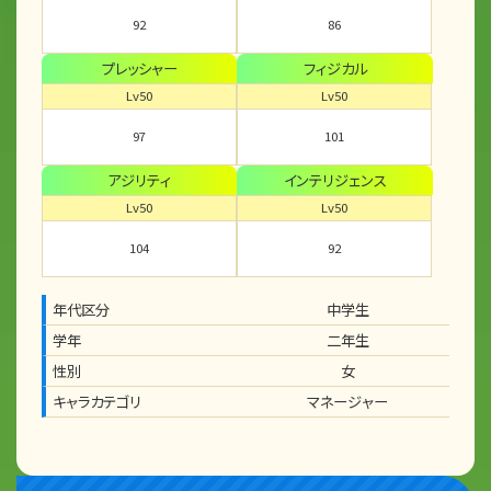
92
86
プレッシャー
フィジカル
Lv50
Lv50
97
101
アジリティ
インテリジェンス
Lv50
Lv50
104
92
年代区分
中学生
学年
二年生
性別
女
キャラカテゴリ
マネージャー