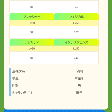
88
91
プレッシャー
フィジカル
Lv50
Lv50
97
102
アジリティ
インテリジェンス
Lv50
Lv50
88
111
年代区分
中学生
学年
三年生
性別
男
キャラカテゴリ
選手