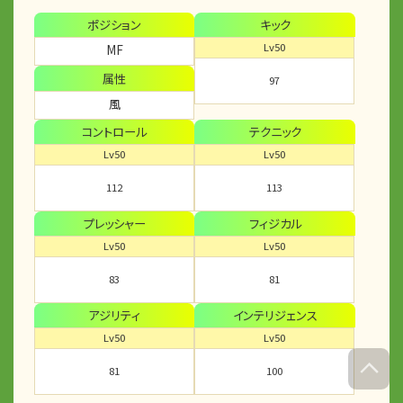
ポジション
キック
Lv50
MF
属性
97
風
コントロール
テクニック
Lv50
Lv50
112
113
プレッシャー
フィジカル
Lv50
Lv50
83
81
アジリティ
インテリジェンス
Lv50
Lv50
81
100