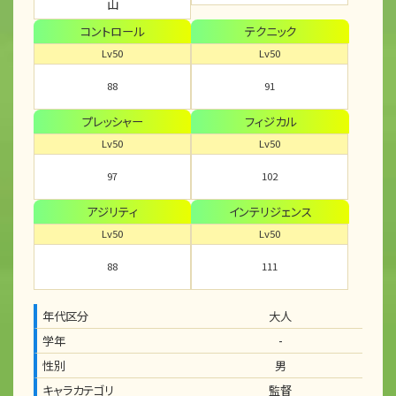
山
コントロール
テクニック
Lv50
Lv50
88
91
プレッシャー
フィジカル
Lv50
Lv50
97
102
アジリティ
インテリジェンス
Lv50
Lv50
88
111
年代区分
大人
学年
-
性別
男
キャラカテゴリ
監督