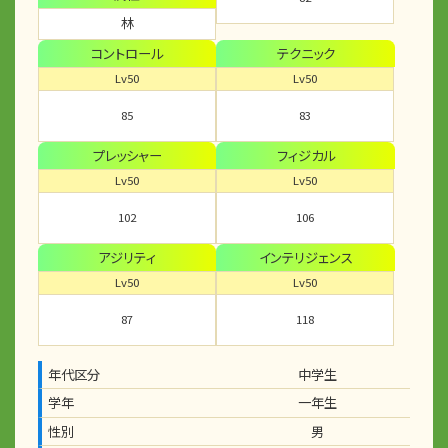
林
コントロール
テクニック
Lv50
Lv50
85
83
プレッシャー
フィジカル
Lv50
Lv50
102
106
アジリティ
インテリジェンス
Lv50
Lv50
87
118
年代区分
中学生
学年
一年生
性別
男