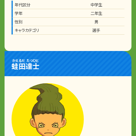
年代区分
中学生
学年
二年生
性別
男
キャラカテゴリ
選手
かえるだ
たつひと
蛙田
達士