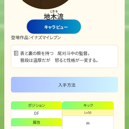
じきる
地木流
キャラビュー
登場作品：
イナズマイレブン
表と裏の顔を持つ 尾刈斗中の監督。
普段は温厚だが 怒ると性格が一変する。
入手方法
ポジション
キック
Lv50
DF
属性
86