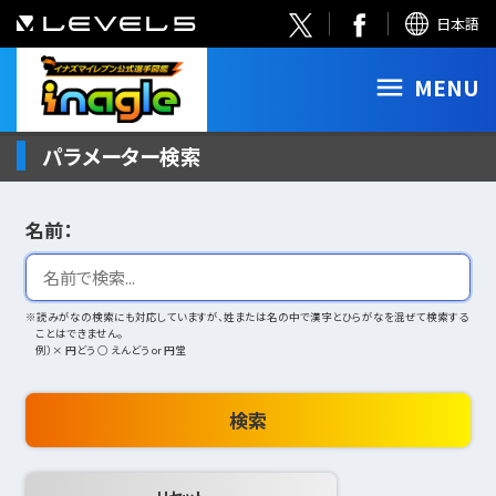
日本語
MENU
パラメーター検索
名前：
※読みがなの検索にも対応していますが、姓または名の中で漢字とひらがなを混ぜて検索する
ことはできません。
例）× 円どう ○ えんどう or 円堂
検索