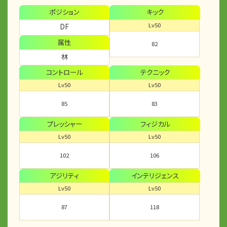
ポジション
キック
Lv50
DF
属性
82
林
コントロール
テクニック
Lv50
Lv50
85
83
プレッシャー
フィジカル
Lv50
Lv50
102
106
アジリティ
インテリジェンス
Lv50
Lv50
87
118