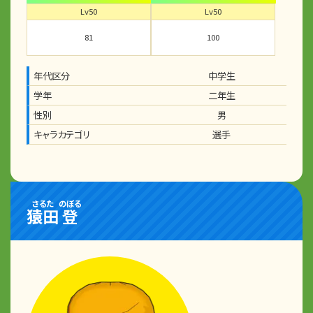
Lv50
Lv50
81
100
年代区分
中学生
学年
二年生
性別
男
キャラカテゴリ
選手
さるた
のぼる
猿田
登