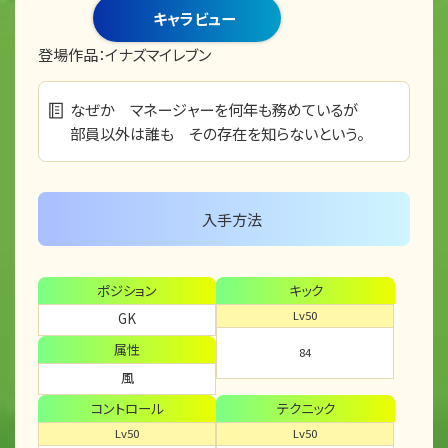
キャラビュー
登場作品：
イナズマイレブン
なぜか マネージャーを何年も務めているが
部員以外は誰も その存在を知らないという。
入手方法
ポジション
キック
Lv50
GK
属性
84
風
コントロール
テクニック
Lv50
Lv50