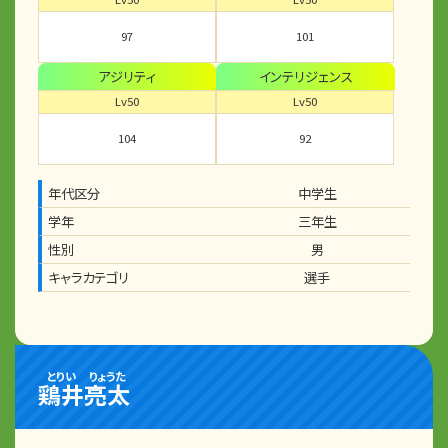
97
101
アジリティ
インテリジェンス
Lv50
Lv50
104
92
年代区分
中学生
学年
三年生
性別
男
キャラカテゴリ
選手
とりい
りょうた
鶏井
亮太