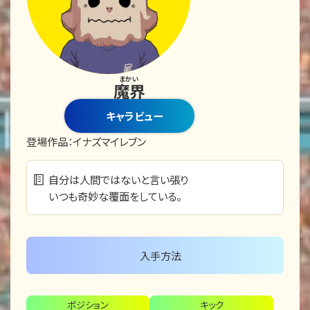
まかい
魔界
キャラビュー
登場作品：
イナズマイレブン
自分は人間ではないと言い張り
いつも奇妙な覆面をしている。
入手方法
ポジション
キック