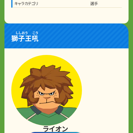
キャラカテゴリ
選手
ししおう
こう
獅子王
吼
ライオン